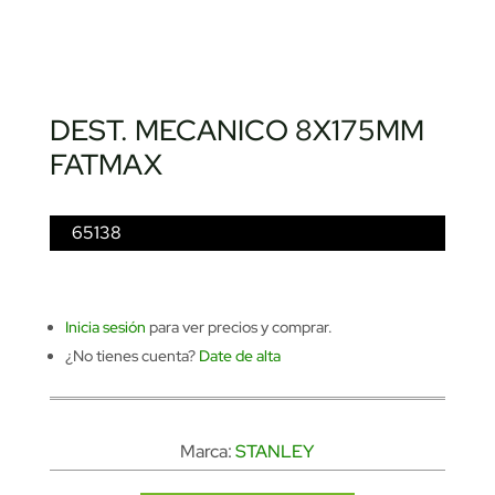
DEST. MECANICO 8X175MM
FATMAX
65138
Inicia sesión
para ver precios y comprar.
¿No tienes cuenta?
Date de alta
Marca:
STANLEY