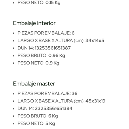
PESO NETO:
0.15 Kg
Embalaje interior
PIEZAS POR EMBALAJE:
6
LARGO X BASE X ALTURA (cm):
34x14x5
DUN 14:
13253561651387
PESO BRUTO:
0.96 Kg
PESO NETO:
0.9 Kg
Embalaje master
PIEZAS POR EMBALAJE:
36
LARGO X BASE X ALTURA (cm):
45x31x19
DUN 14:
23253561651384
PESO BRUTO:
6 Kg
PESO NETO:
5 Kg