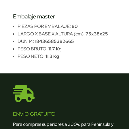
Embalaje master
PIEZAS POR EMBALAJE:
80
LARGO X BASE X ALTURA (cm):
75x38x25
DUN 14:
18436585382665
PESO BRUTO:
11.7 Kg
PESO NETO:
11.3 Kg

ENVÍO GRATUITO
Para compras superiores a 200€ para Península y