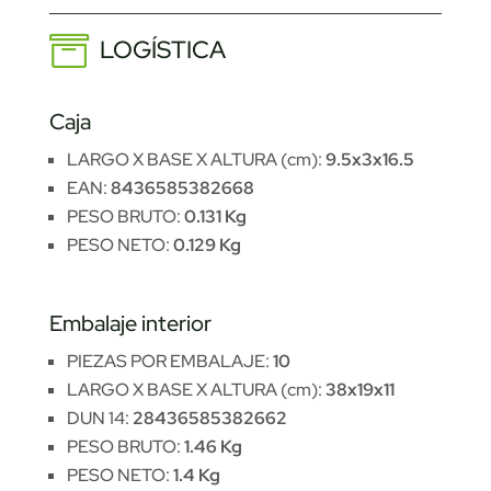
LOGÍSTICA
Caja
LARGO X BASE X ALTURA (cm):
9.5x3x16.5
EAN:
8436585382668
PESO BRUTO:
0.131 Kg
PESO NETO:
0.129 Kg
Embalaje interior
PIEZAS POR EMBALAJE:
10
LARGO X BASE X ALTURA (cm):
38x19x11
DUN 14:
28436585382662
PESO BRUTO:
1.46 Kg
PESO NETO:
1.4 Kg