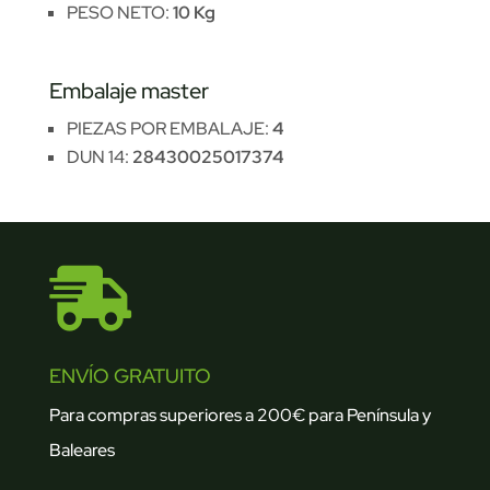
PESO NETO:
10 Kg
Embalaje master
PIEZAS POR EMBALAJE:
4
DUN 14:
28430025017374

ENVÍO GRATUITO
Para compras superiores a 200€ para Península y
Baleares