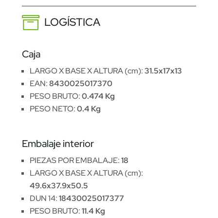
LOGÍSTICA
Caja
LARGO X BASE X ALTURA (cm):
31.5x17x13
EAN:
8430025017370
PESO BRUTO:
0.474 Kg
PESO NETO:
0.4 Kg
Embalaje interior
PIEZAS POR EMBALAJE:
18
LARGO X BASE X ALTURA (cm):
49.6x37.9x50.5
DUN 14:
18430025017377
PESO BRUTO:
11.4 Kg