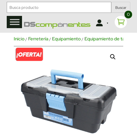
Buscar
0
Inicio
Ferretería
Equipamiento
Equipamiento de taller
C
/
/
/
/