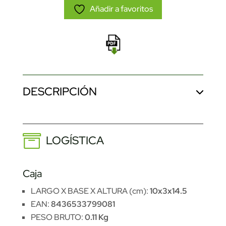
Añadir a favoritos
DESCRIPCIÓN
LOGÍSTICA
Caja
LARGO X BASE X ALTURA (cm):
10x3x14.5
EAN:
8436533799081
PESO BRUTO:
0.11 Kg