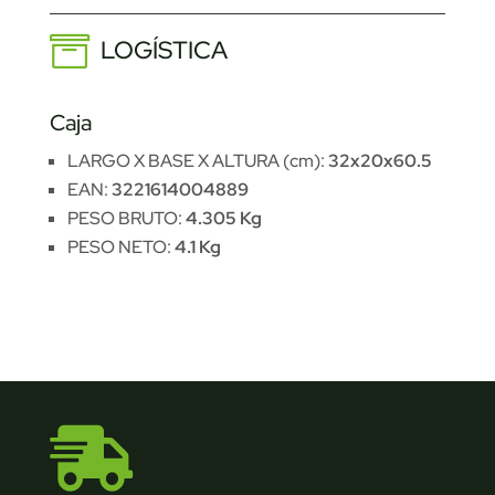
LOGÍSTICA
Caja
LARGO X BASE X ALTURA (cm):
32x20x60.5
EAN:
3221614004889
PESO BRUTO:
4.305 Kg
PESO NETO:
4.1 Kg
