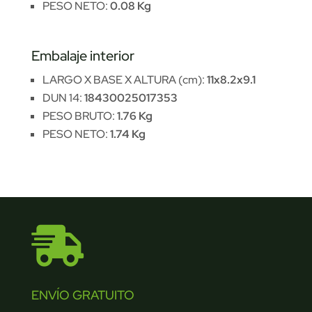
PESO NETO:
0.08 Kg
Embalaje interior
LARGO X BASE X ALTURA (cm):
11x8.2x9.1
DUN 14:
18430025017353
PESO BRUTO:
1.76 Kg
PESO NETO:
1.74 Kg

ENVÍO GRATUITO