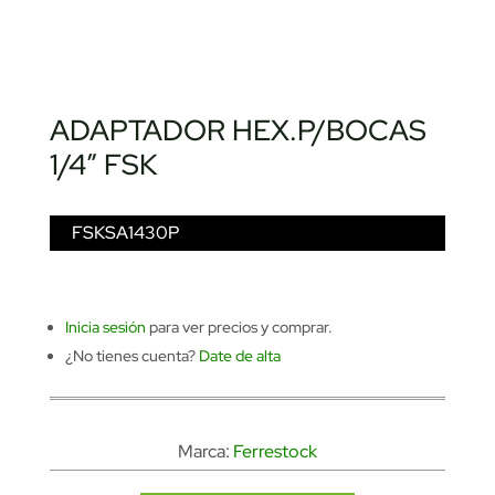
ADAPTADOR HEX.P/BOCAS
1/4″ FSK
FSKSA1430P
Inicia sesión
para ver precios y comprar.
¿No tienes cuenta?
Date de alta
Marca:
Ferrestock