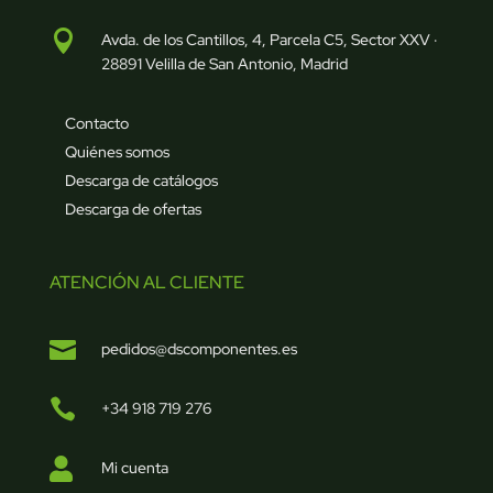

Avda. de los Cantillos, 4, Parcela C5, Sector XXV ·
28891 Velilla de San Antonio, Madrid
Contacto
Quiénes somos
Descarga de catálogos
Descarga de ofertas
ATENCIÓN AL CLIENTE

pedidos@dscomponentes.es

+34 918 719 276

Mi cuenta