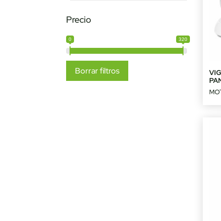
Precio
0
320
Borrar filtros
VIG
PA
MO