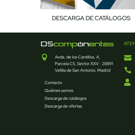
DESCARGA DE CATÁLOGOS
ATE


Avda. de los Cantillos, 4,
Parcela C5, Sector XXV · 28891

Velilla de San Antonio, Madrid

Contacto
Quiénes somos
Descarga de catálogos
Descarga de ofertas