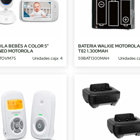
ILA BEBÉS A COLOR 5″
BATERIA WALKIE MOTOROL
NEO MOTOROLA
T82 1.300MAH
TOVM75
Unidades caja: 4
59BAT1300MAH
Unidades ca