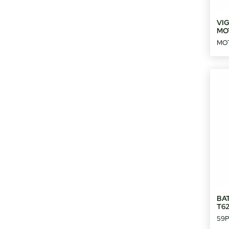
VI
MO
MO
BAT
T62
59