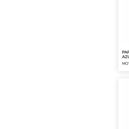
PA
AZ
MO