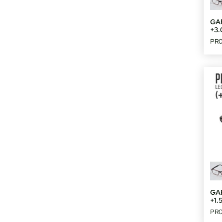
GA
+3.
PR
GA
+1.
PR0