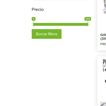
Precio
0
320
Borrar filtros
GA
(DI
PR