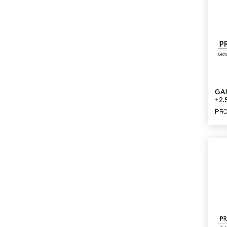
GA
+2.
PR