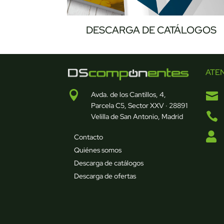
DESCARGA DE CATÁLOGOS
ATE


Avda. de los Cantillos, 4,
Parcela C5, Sector XXV · 28891

Velilla de San Antonio, Madrid

Contacto
Quiénes somos
Descarga de catálogos
Descarga de ofertas