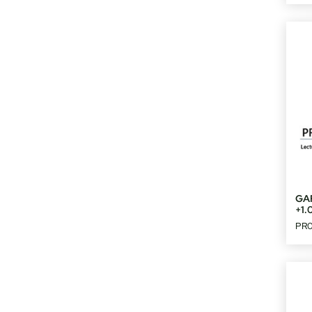
GA
+1.
PR0