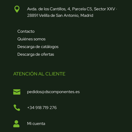

Avda. de los Cantillos, 4, Parcela C5, Sector XXV ·
28891 Velilla de San Antonio, Madrid
Contacto
Quiénes somos
Descarga de catálogos
Descarga de ofertas
ATENCIÓN AL CLIENTE

pedidos@dscomponentes.es

+34 918 719 276

Mi cuenta