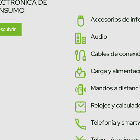
ECTRÓNICA DE
NSUMO
Accesorios de inf
scubrir
Audio
Cables de conexi
Carga y alimentac
Mandos a distanci
Relojes y calculad
Telefonía y smar
Televisión e imag