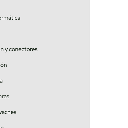
ormática
ón y conectores
ión
a
oras
twaches
en