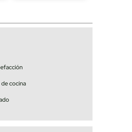
lefacción
 de cocina
hado