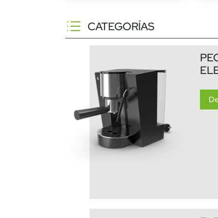
CATEGORÍAS
PE
EL
De