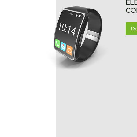
EL
CO
De